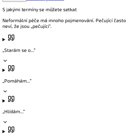
S jakými termíny se můžete setkat
Neformální péče má mnoho pojmenování. Pečující často
neví, že jsou „pečující".
„
Starám se o...
“
„
Pomáhám...
“
„
Hlídám...
“