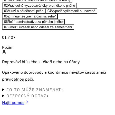
01
Doprovází blízkého k lékaři nebo na úřady
02
Pravidelně vyzvedává léky pro někoho jiného
03
Mluví o náročnosti péče
04
Vypadá vyčerpaně a unaveně
05
Zmiňuje, že „nemá čas na sebe“
06
Řeší administrativu za někoho jiného
07
Omezil úvazek nebo odešel ze zaměstnání
01
/
07
Režim
Doprovází blízkého k lékaři nebo na úřady
Opakované doprovody a koordinace návštěv často značí
pravidelnou péči.
CO TO MŮŽE ZNAMENAT
+
BEZPEČNÝ DOTAZ
+
Najít pomoc