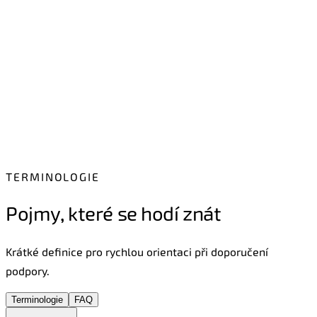
Co je neformální péče
Co je neformální péče? Kdo jsou pečující? Jak je
identifikovat?
Vyzkoušejte filtr v praxi
TERMINOLOGIE
Pojmy, které se hodí znát
Krátké definice pro rychlou orientaci při doporučení
podpory.
Terminologie
FAQ