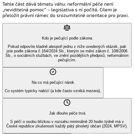
Tahle část dává tématu váhu: neformální péče není
„neviditelná pomoc“ – legislativa s ní počítá. Cílem je
přeložit právní rámec do srozumitelné orientace pro praxi.
Kdo je pečující podle zákona
Pokud odpovíte kladně alespoň jednu z níže uvedených otázek, pak
jste podle zákona č.164/2024 Sb., kterým se mění zákon č. 108/2006
Sb., o sociálních službách, ve znění pozdějších předpisů, neformálním
pečujícím.
Na co má pečující nárok
Co systém typicky nabízí (a kde často vzniká mezera).
Jak dlouho péče trvá
S péčí o osobu blízkou v rozsahu minimálně 20 hodin týdně má v
České republice zkušenosti každý pátý plnoletý občan (2024, MPSV).