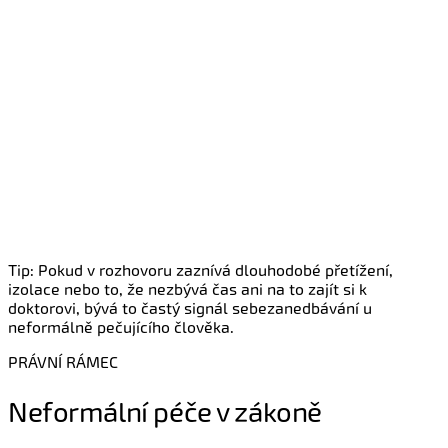
Věku (senior, který potřebuje pomoc v
každodenním životě)
Zdravotnímu postižení (fyzickému, vrozenému či
získanému)
Smyslovému postižení
Mentálnímu postižení
Chronickému onemocnění (demence,
Parkinsonova choroba, diabetes, rakovina, duševní
onemocnění)
Úrazu nebo rekonvalescenci (po cévní mozkové
příhodě, operaci)
Tip: Pokud v rozhovoru zaznívá dlouhodobé přetížení,
izolace nebo to, že nezbývá čas ani na to zajít si k
doktorovi, bývá to častý signál sebezanedbávání u
neformálně pečujícího člověka.
PRÁVNÍ RÁMEC
Neformální péče v zákoně