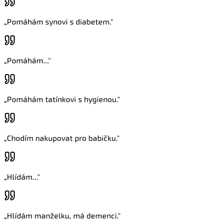
„
Pomáhám synovi s diabetem.
"
„
Pomáhám...
"
„
Pomáhám tatínkovi s hygienou.
"
„
Chodím nakupovat pro babičku.
"
„
Hlídám...
"
„
Hlídám manželku, má demenci.
"